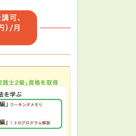
受講可、
円）/月
実践士2級」資格を取得