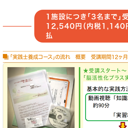
1施設につき「3名まで」
12,540円（内税1,140
払
「実践士養成コース」の流れ 概要 受講期間12ヶ月
★受講スタート～
「脳活性化プラス