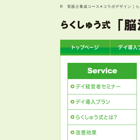
R 実践士養成コース✕コラボデザイン｜
トップページ
デイ導入
デイ経営者セミナー
デイ導入プラン
らくしゅう式とは？
改善効果