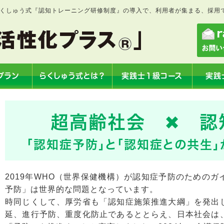
らくしゅう式『認知トレーニング研修制度』の導入で、利用者が集まる、採用
プラン
らくしゅう式とは？
実践士１級コース
実践
超高齢社会 ✖ 認
「認知症予防」と「認知症との共生
2019年WHO（世界保健機構）が認知症予防のための
予防」は世界的な問題となっています。
時同じくして、厚労省も「認知症施策推進大綱」を発出
延、進行予防、重度化防止であるととらえ、日本社会は