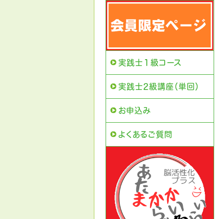
実践士１級コース
実践士2級講座（単回）
お申込み
よくあるご質問