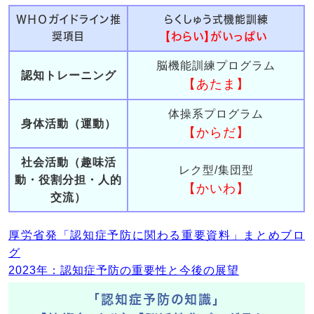
ＷＨＯガイドライン推
らくしゅう式機能訓練
奨項目
【わらい】がいっぱい
脳機能訓練プログラム
認知トレーニング
【あたま】
体操系プログラム
身体活動（運動）
【からだ】
社会活動（趣味活
レク型/集団型
動・役割分担・人的
【かいわ】
交流）
厚労省発「認知症予防に関わる重要資料」まとめブロ
グ
2023年：認知症予防の重要性と今後の展望
「認知症予防の知識」