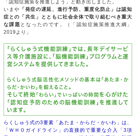
「認知症施策を推進しよう」と動き出しました。
いまや
「発症の遅延、進行予防、重度化防止」は認知
症との「共生」とともに社会全体で取り組むべき重大
な課題
となったのです。（「認知症施策推進大綱」
2019より」
「らくしゅう式機能訓練」では、長年デイサービ
ス等介護施設に、「脳機能訓練」プログラムと運
営システムを提供してきました。
らくしゅう式脳活性化メソッドの基本は「あたま・か
。
らだ・かいわ」を鍛えること
そして終始
を心がけた
「わらい」でいっぱいの時間
「認知症予防のための脳機能訓練」を推進して
います。
らくしゅう式の3要素「あたま・からだ・かいわ」は、
「ＷＨＯガイドライン」の直接的で重要な介入「3項