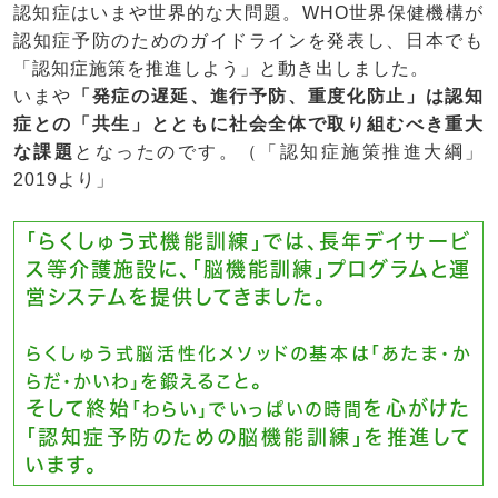
認知症はいまや世界的な大問題。WHO世界保健機構が
認知症予防のためのガイドラインを発表し、日本でも
「認知症施策を推進しよう」と動き出しました。
いまや
「発症の遅延、進行予防、重度化防止」は認知
症との「共生」とともに社会全体で取り組むべき重大
な課題
となったのです。（「認知症施策推進大綱」
2019より」
「らくしゅう式機能訓練」では、長年デイサービ
ス等介護施設に、「脳機能訓練」プログラムと運
営システムを提供してきました。
らくしゅう式脳活性化メソッドの基本は「あたま・か
。
らだ・かいわ」を鍛えること
そして終始
を心がけた
「わらい」でいっぱいの時間
「認知症予防のための脳機能訓練」を推進して
います。