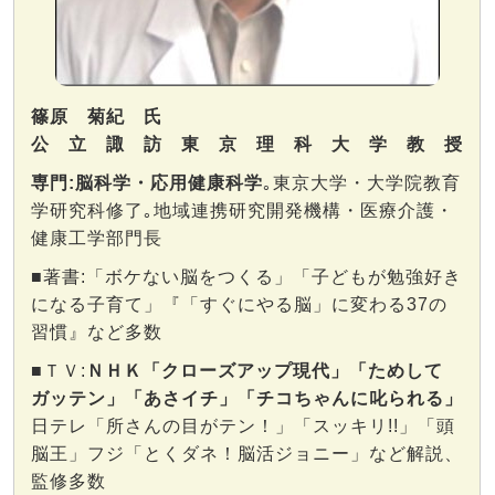
篠原 菊紀 氏
公立諏訪東京理科大学教授
専門:脳科学・応用健康科学
｡東京大学・大学院教育
学研究科修了｡地域連携研究開発機構・医療介護・
健康工学部門長
■著書:「ボケない脳をつくる」「子どもが勉強好き
になる子育て」『「すぐにやる脳」に変わる37の
習慣』など多数
■ＴＶ:
ＮＨＫ「クローズアップ現代」「ためして
ガッテン」「あさイチ」「チコちゃんに叱られる」
日テレ「所さんの目がテン！」「スッキリ!!」「頭
脳王」フジ「とくダネ！脳活ジョニー」など解説、
監修多数