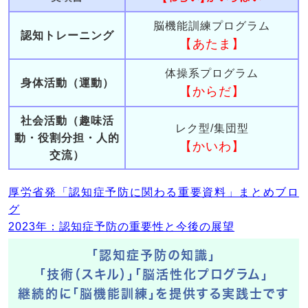
脳機能訓練プログラム
認知トレーニング
【あたま】
体操系プログラム
身体活動（運動）
【からだ】
社会活動（趣味活
レク型/集団型
動・役割分担・人的
【かいわ】
交流）
厚労省発「認知症予防に関わる重要資料」まとめブロ
グ
2023年：認知症予防の重要性と今後の展望
「認知症予防の知識」
「技術（スキル）」「脳活性化プログラム」
継続的に「脳機能訓練」を提供する実践士です